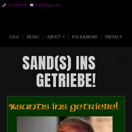
01733061679
rfrankl@gmx.net
AGE ON STAGE
GIGS
MUSIC
ABOUT
FOLK&MORE
PRIVACY
SAND(S) INS
GETRIEBE!