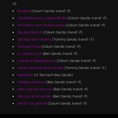
rf)
Buskers
(Colum Sands; transf. rf)
Das letzte Haus in dieser Straße
(Colum Sands; transf. rf)
De Wääch nach Ballymastray
(Colum Sands; transf. rf)
Die_Berchesruh
(Colum Sands; transf. rf)
Die Saat des Friedens
(Tommy Sands; transf. r.f.)
Donegall Road
(Colum Sands; transf. rf)
E_Lied_fer_dich
(Ben Sands; transf. rf)
Lied fer en Reechedaach
(Colum Sands; transf. rf)
Macht den Kreis groß un weit
(Tommy Sands; transf. r.f.)
Marzipan
(r.f. frei nach Ben Sands)
Mattekuche-Song
(Ben Sands; transf. rf)
Mein Lied soll wärmen
(Ben Sands; transf. rf)
Wie_gut_emol_widder.
(Ben Sands; transf. rf)
Wo bin ich gelandt
(Colum Sands; transf. rf)